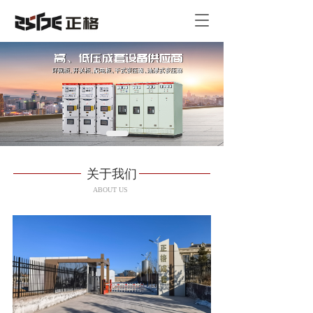
T
o
g
g
l
e
n
a
v
i
g
关于我们
a
t
ABOUT US
i
o
n