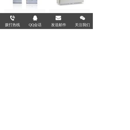
ZG630P工商业光
ZGG-6100光伏直
拨打热线
QQ会话
发送邮件
关注我们
伏发电并网配电柜
流汇流箱
GCS低压抽出式开
GGJ低压无功智能
关柜系列
补偿装置
点击加载更多