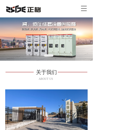
T
o
g
g
l
e
n
a
v
i
g
关于我们
a
t
ABOUT US
i
o
n