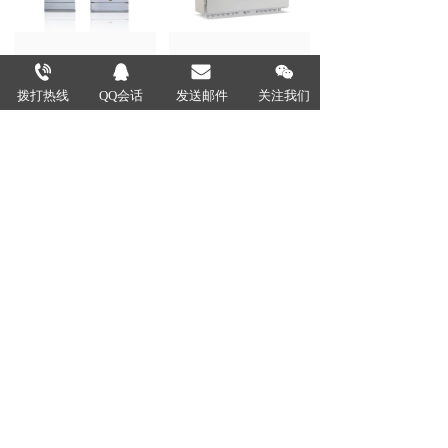
ZG630P工商业光
ZGG-6100光伏直
伏发电并网配电柜
流汇流箱
拨打热线
QQ会话
发送邮件
关注我们
GCS低压抽出式开
GGJ低压无功智能
关柜系列
补偿装置
点击加载更多