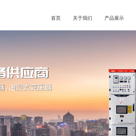
首页
关于我们
产品展示